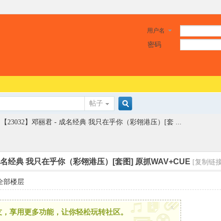
用户名
密码
帖子
搜
【23032】邓丽君 - 成名经典 我只在乎你（彩翎港压）[套 ...
索
 成名经典 我只在乎你（彩翎港压）[套图] 原抓WAV+CUE
[复制链接
全部楼层
x
友，享用更多功能，让你轻松玩转社区。