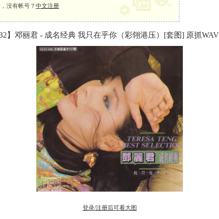
，没有帐号？
中文注册
032】邓丽君 - 成名经典 我只在乎你（彩翎港压）[套图] 原抓WAV
登录/注册后可看大图