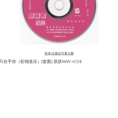
登录/注册后可看大图
典 我只在乎你（彩翎港压）[套图] 原抓WAV+CUE