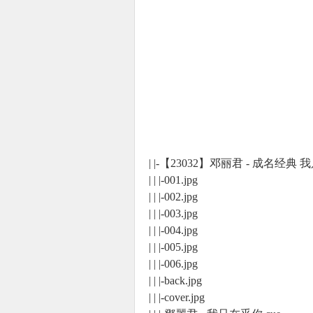
| |-【23032】邓丽君 - 成名经
| | |-001.jpg
| | |-002.jpg
| | |-003.jpg
| | |-004.jpg
| | |-005.jpg
| | |-006.jpg
| | |-back.jpg
| | |-cover.jpg