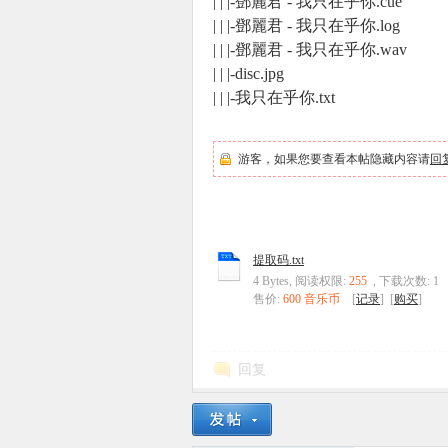
| | |-鄧麗君 - 我只在乎你.cue
| | |-鄧麗君 - 我只在乎你.log
| | |-鄧麗君 - 我只在乎你.wav
| | |-disc.jpg
| | |-我只在乎你.txt
游客，如果您要查看本帖隐藏内容请
回
提取码.txt
4 Bytes, 阅读权限:
255
, 下载次数: 1
售价:
600 音乐币
[
记录
] [
购买
]
回复