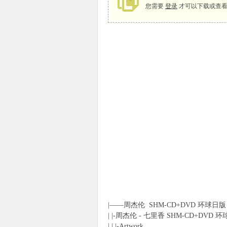
您需要
登录
才可以下载或查看
象
天
|——周杰伦 SHM-CD+DVD 环球日版 6
| |-周杰伦 - 七里香 SHM-CD+DVD 环
| | |-Artwork