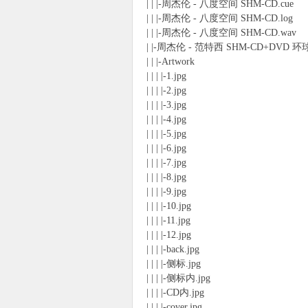
| | |-周杰伦 - 八度空间 SHM-CD.cue
| | |-周杰伦 - 八度空间 SHM-CD.log
| | |-周杰伦 - 八度空间 SHM-CD.wav
| |-周杰伦 - 范特西 SHM-CD+DVD 环
| | |-Artwork
| | | |-1.jpg
| | | |-2.jpg
| | | |-3.jpg
| | | |-4.jpg
| | | |-5.jpg
| | | |-6.jpg
| | | |-7.jpg
| | | |-8.jpg
| | | |-9.jpg
| | | |-10.jpg
| | | |-11.jpg
| | | |-12.jpg
| | | |-back.jpg
| | | |-侧标.jpg
| | | |-侧标内.jpg
| | | |-CD内.jpg
| | | |-cover.jpg