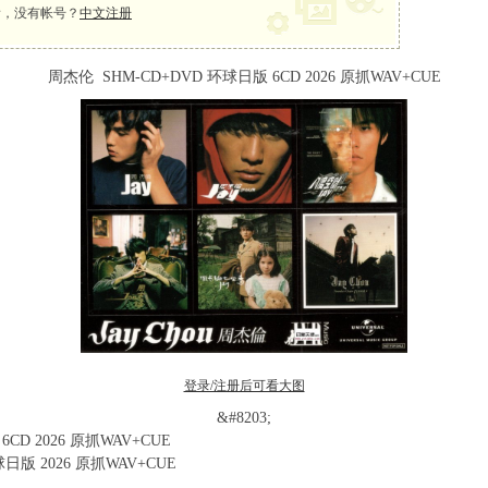
，没有帐号？
中文注册
周杰伦 SHM-CD+DVD 环球日版 6CD 2026 原抓WAV+CUE
登录/注册后可看大图
&#8203;
CD 2026 原抓WAV+CUE
球日版 2026 原抓WAV+CUE