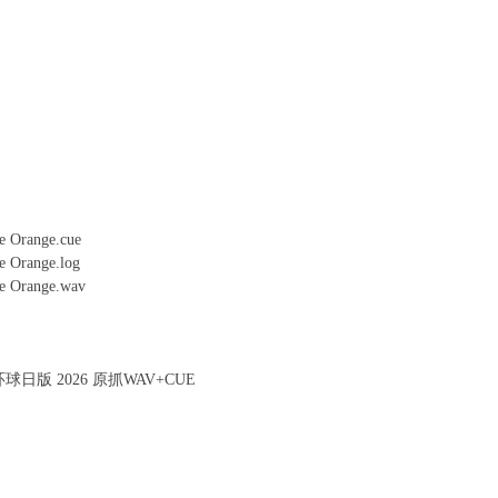
e Orange.cue
e Orange.log
e Orange.wav
 环球日版 2026 原抓WAV+CUE