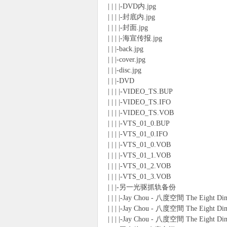
| | | |-DVD内.jpg
| | | |-封底内.jpg
| | | |-封面.jpg
| | | |-海宣传报.jpg
| | |-back.jpg
| | |-cover.jpg
| | |-disc.jpg
| | |-DVD
| | | |-VIDEO_TS.BUP
| | | |-VIDEO_TS.IFO
| | | |-VIDEO_TS.VOB
| | | |-VTS_01_0.BUP
| | | |-VTS_01_0.IFO
| | | |-VTS_01_0.VOB
| | | |-VTS_01_1.VOB
| | | |-VTS_01_2.VOB
| | | |-VTS_01_3.VOB
| | |-另一光驱抓轨备份
| | | |-Jay Chou - 八度空間 The Eight Dim
| | | |-Jay Chou - 八度空間 The Eight Dim
| | | |-Jay Chou - 八度空間 The Eight Di