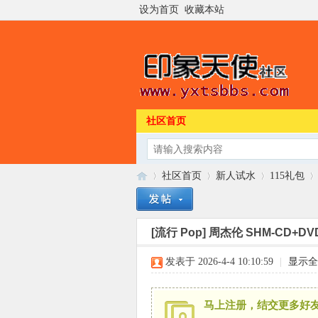
设为首页
收藏本站
社区首页
社区首页
新人试水
115礼包
[流行 Pop]
周杰伦 SHM-CD+DV
印
»
›
›
›
发表于 2026-4-4 10:10:59
|
显示全
马上注册，结交更多好