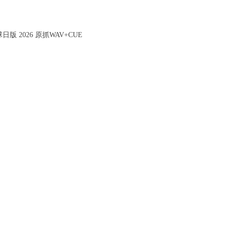
球日版 2026 原抓WAV+CUE