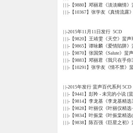
| | |-【9880】邓丽君《淡淡幽
使
| | |-【10367】张学友《真情流
| |-2015年11月11日发行 5CD
| | |-【9820】王靖雯《天空》
| | |-【9865】谭咏麟《爱情陷
| | |-【9870】张国荣《Salu
| | |-【9883】邓丽君《我只
| | |-【10291】张学友《情不
社
| |-2015年发行 蜚声百代系列 5CD
| | |-【9441】彭羚 - 未完的小说 
| | |-【9814】李龙基《李龙基精
| | |-【9828】叶丽仪《叶丽仪
| | |-【9834】叶振棠《叶振棠
| | |-【9838】陈百强《巨星之
区