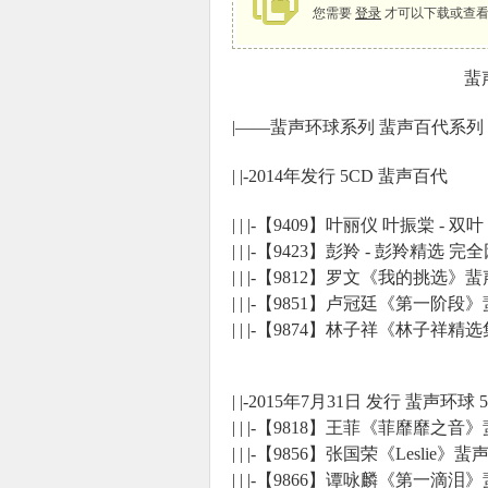
您需要
登录
才可以下载或查看
蜚声
象
|——蜚声环球系列 蜚声百代系列 （201
| |-2014年发行 5CD 蜚声百代
| | |-【9409】叶丽仪 叶振棠 -
| | |-【9423】彭羚 - 彭羚精选 
| | |-【9812】罗文《我的挑选》
| | |-【9851】卢冠廷《第一阶段
天
| | |-【9874】林子祥《林子祥
| |-2015年7月31日 发行 蜚声环球 
| | |-【9818】王菲《菲靡靡之
| | |-【9856】张国荣《Lesl
| | |-【9866】谭咏麟《第一滴