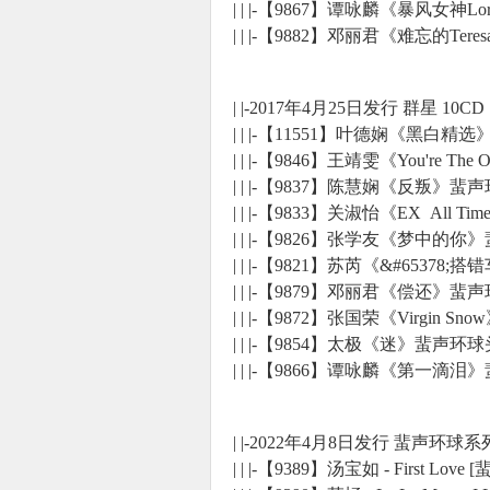
| | |-【9867】谭咏麟《暴风女神
| | |-【9882】邓丽君《难忘的Te
| |-2017年4月25日发行 群星 10CD
| | |-【11551】叶德娴《黑白
| | |-【9846】王靖雯《You're
| | |-【9837】陈慧娴《反叛》
| | |-【9833】关淑怡《EX All 
| | |-【9826】张学友《梦中的
| | |-【9821】苏芮《&#653
| | |-【9879】邓丽君《偿还》
| | |-【9872】张国荣《Virgi
| | |-【9854】太极《迷》蜚声
| | |-【9866】谭咏麟《第一滴
| |-2022年4月8日发行 蜚声环球系
| | |-【9389】汤宝如 - First L