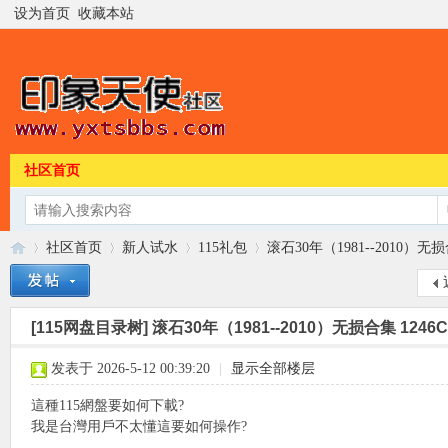
设为首页
收藏本站
社区首页
社区首页
新人试水
115礼包
滚石30年（1981--2010）无损
[115网盘目录树]
滚石30年（1981--2010）无损合集 1246
印
»
›
›
›
发表于 2026-5-12 00:39:20
|
显示全部楼层
這種115網盤要如何下載?
我是台灣用戶不太懂這要如何操作?