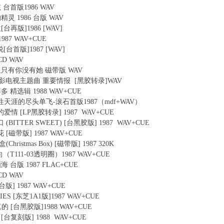
孩 台首版1986 WAV
中的精灵 1986 台版 WAV
欢[台再版]1986 [WAV]
1987 WAV+CUE
要说[台首版]1987 [WAV]
0CD WAV
我的心里只有你没有她 磁带版 WAV
星 - 电影电视主题曲 重要情报 [黑胶转录]WAV
的不多 精选辑 1988 WAV+CUE
华娟-往天涯的尽头单飞-滚石首版1987（mdf+WAV）
我们的爱情 [LP黑胶转录] 1987 WAV+CUE
口 (BITTER SWEET) [台黑胶版] 1987 WAV+CUE
花 [磁带版] 1987 WAV+CUE
Christmas Box) [磁带版] 1987 320K
方向（T111-03透明圈）1987 WAV+CUE
酒海 台版 1987 FLAC+CUE
0CD WAV
[台版] 1987 WAV+CUE
ORIES [东芝1A1版]1987 WAV+CUE
来真的 [台黑胶版]1988 WAV+CUE
瘾 [台复刻版] 1988 WAV+CUE