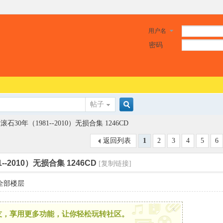
用户名
密码
帖子
搜
滚石30年（1981--2010）无损合集 1246CD
返回列表
1
2
3
4
5
6
索
--2010）无损合集 1246CD
[复制链接]
全部楼层
x
友，享用更多功能，让你轻松玩转社区。