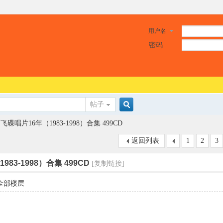
用户名
密码
帖子
搜
飞碟唱片16年（1983-1998）合集 499CD
返回列表
1
2
3
索
83-1998）合集 499CD
[复制链接]
全部楼层