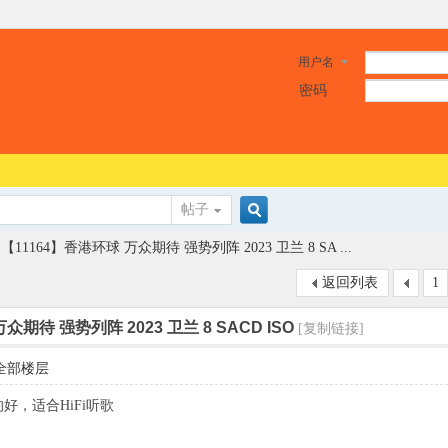
用户名
密码
帖子
搜
【11164】香港环球 万众期待 强势列阵 2023 卫兰 8 SA ...
返回列表
1
索
众期待 强势列阵 2023 卫兰 8 SACD ISO
[复制链接]
全部楼层
的好，适合HiFi听歌