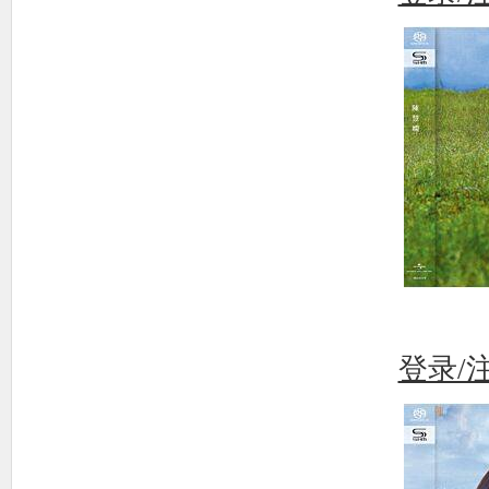
使
社
登录/
区