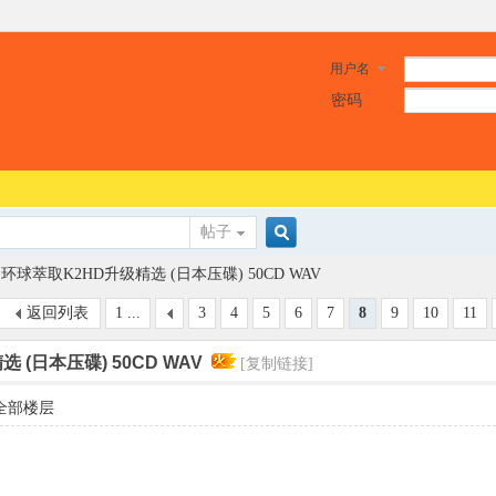
用户名
密码
帖子
搜
环球萃取K2HD升级精选 (日本压碟) 50CD WAV
返回列表
1 ...
3
4
5
6
7
8
9
10
11
索
 (日本压碟) 50CD WAV
[复制链接]
全部楼层