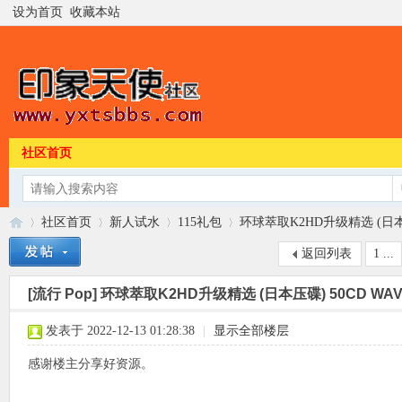
设为首页
收藏本站
社区首页
社区首页
新人试水
115礼包
环球萃取K2HD升级精选 (日本压
返回列表
1 ...
[流行 Pop]
环球萃取K2HD升级精选 (日本压碟) 50CD WA
印
»
›
›
›
发表于 2022-12-13 01:28:38
|
显示全部楼层
感谢楼主分享好资源。