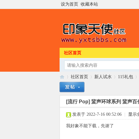
设为首页
收藏本站
社区首页
社区首页
新人试水
115礼包
[流行 Pop]
蜚声环球系列 蜚声百代系列
印
»
›
›
›
发表于 2022-7-16 00:52:06
|
显示
我好象不能下载，先谢了