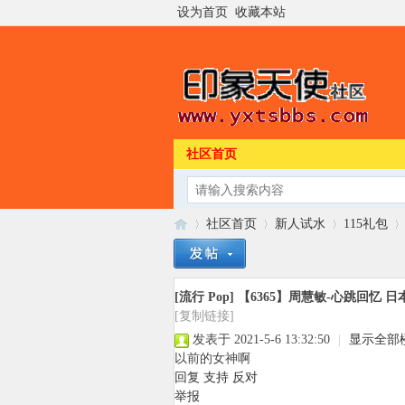
设为首页
收藏本站
社区首页
社区首页
新人试水
115礼包
[流行 Pop]
【6365】周慧敏-心跳回忆 日本
印
»
›
›
›
[复制链接]
发表于 2021-5-6 13:32:50
|
显示全部
以前的女神啊
回复
支持
反对
举报