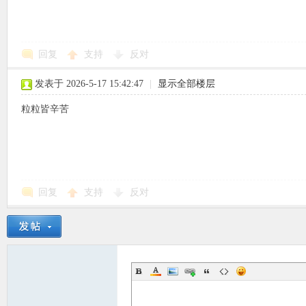
回复
支持
反对
象
发表于 2026-5-17 15:42:47
|
显示全部楼层
粒粒皆辛苦
回复
支持
反对
天