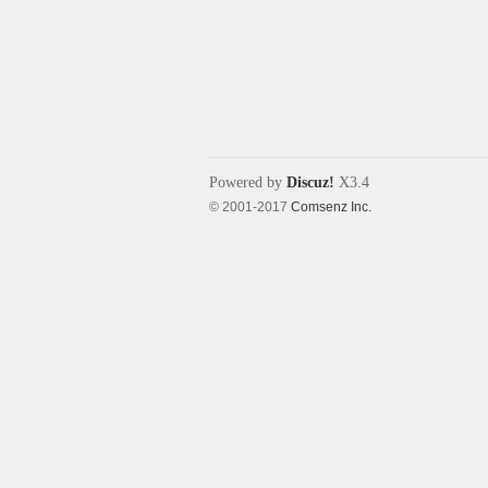
象
Powered by
Discuz!
X3.4
© 2001-2017
Comsenz Inc.
天