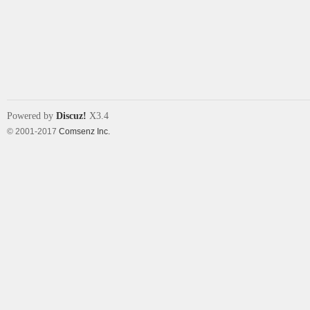
象
Powered by
Discuz!
X3.4
© 2001-2017
Comsenz Inc.
天