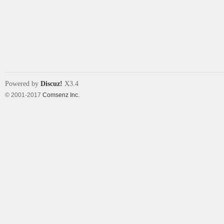
象
Powered by
Discuz!
X3.4
© 2001-2017
Comsenz Inc.
天