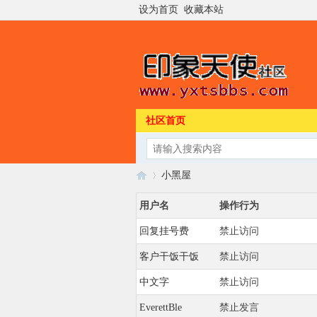
设为首页
收藏本站
社区首页
小黑屋
用户名
操作行为
回复挂号费
禁止访问
印
›
客户干饭干饭
禁止访问
中文字
禁止访问
EverettBle
禁止发言