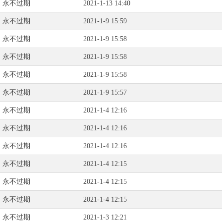
永不过期
2021-1-13 14:40
永不过期
2021-1-9 15:59
永不过期
2021-1-9 15:58
永不过期
2021-1-9 15:58
永不过期
2021-1-9 15:58
永不过期
2021-1-9 15:57
永不过期
2021-1-4 12:16
永不过期
2021-1-4 12:16
永不过期
2021-1-4 12:16
永不过期
2021-1-4 12:15
永不过期
2021-1-4 12:15
永不过期
2021-1-4 12:15
永不过期
2021-1-3 12:21