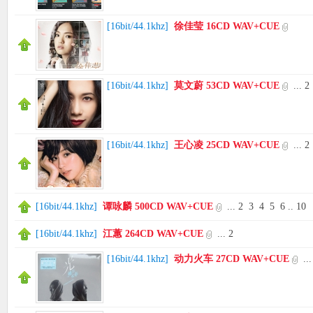
[
16bit/44.1khz
]
徐佳莹 16CD WAV+CUE
[
16bit/44.1khz
]
莫文蔚 53CD WAV+CUE
...
2
[
16bit/44.1khz
]
王心凌 25CD WAV+CUE
...
2
[
16bit/44.1khz
]
谭咏麟 500CD WAV+CUE
...
2
3
4
5
6
..
10
[
16bit/44.1khz
]
江蕙 264CD WAV+CUE
...
2
[
16bit/44.1khz
]
动力火车 27CD WAV+CUE
...