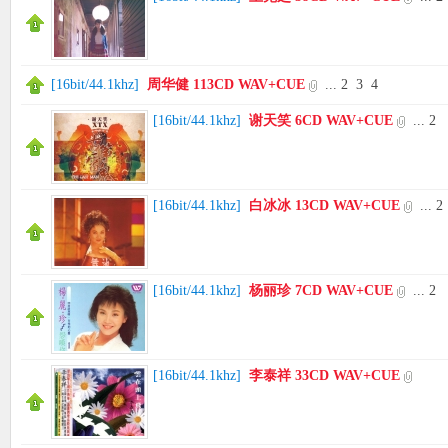
[
16bit/44.1khz
]
周华健 113CD WAV+CUE
...
2
3
4
[
16bit/44.1khz
]
谢天笑 6CD WAV+CUE
...
2
[
16bit/44.1khz
]
白冰冰 13CD WAV+CUE
...
2
[
16bit/44.1khz
]
杨丽珍 7CD WAV+CUE
...
2
[
16bit/44.1khz
]
李泰祥 33CD WAV+CUE