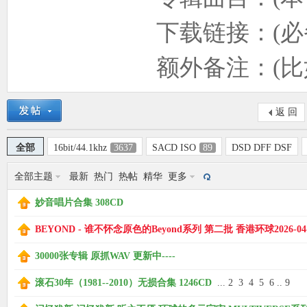
使
下载链接：(必备
额外备注：(比如解压
返 回
全部
16bit/44.1khz
3637
SACD ISO
89
DSD DFF DSF
社
全部主题
最新
热门
热帖
精华
更多
妙音唱片合集 308CD
BEYOND - 谁不怀念原色的Beyond系列 第二批 香港环球2026-04-
30000张专辑 原抓WAV 更新中----
滚石30年（1981--2010）无损合集 1246CD
...
2
3
4
5
6
..
9
区