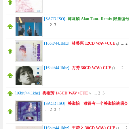
[
SACD ISO
]
谭咏麟 Alan Tam- Remix 限量编号S
...
2
3
[
16bit/44.1khz
]
林美惠 12CD WAV+CUE
...
2
[
16bit/44.1khz
]
万芳 36CD WAV+CUE
...
2
[
16bit/44.1khz
]
梅艳芳 145CD WAV+CUE
...
2
3
[
SACD ISO
]
关淑怡 - 难得有一个关淑怡演唱会 2021
...
2
3
4
[
16bit/44.1khz
]
王菀之 38CD WAV+CUE
...
2