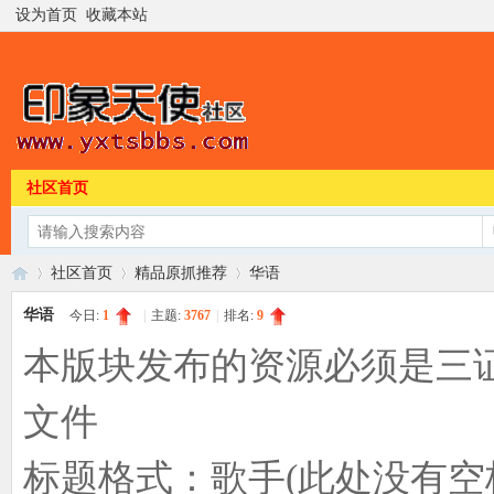
设为首页
收藏本站
社区首页
社区首页
精品原抓推荐
华语
华语
今日:
1
|
主题:
3767
|
排名:
9
本版块发布的资源必须是三证 
印
»
›
›
文件
标题格式：歌手(此处没有空格