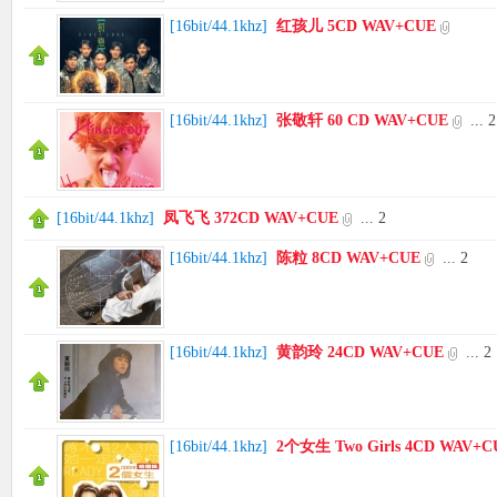
[
16bit/44.1khz
]
红孩儿 5CD WAV+CUE
[
16bit/44.1khz
]
张敬轩 60 CD WAV+CUE
...
2
[
16bit/44.1khz
]
凤飞飞 372CD WAV+CUE
...
2
[
16bit/44.1khz
]
陈粒 8CD WAV+CUE
...
2
[
16bit/44.1khz
]
黄韵玲 24CD WAV+CUE
...
2
[
16bit/44.1khz
]
2个女生 Two Girls 4CD WAV+C