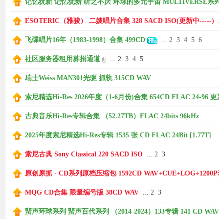
记忆犹新 记忆犹新 听之不厌 环球的多元宇宙 MULTIVERSE系列 第1
ESOTERIC（雅骏） 二嫂唱片合集 328 SACD ISO(更新中-----)
.
飞碟唱片16年（1983-1998）合集 499CD
...
2
3
4
5
6
社区服务器租用募捐通道
...
2
3
4
5
瑞士Weiss MAN301光驱 抓轨 315CD WAV
索尼精选Hi-Res 2026年度（1-6月份)合集 654CD FLAC 24-96 更新中
古典音乐Hi-Res专辑合集 （52.27TB）FLAC 24bits 96kHz
2025年度索尼精选Hi-Res专辑 1535 张 CD FLAC 24Bit [1.77T]
索尼古典 Sony Classical 220 SACD ISO
...
2
3
原创原抓 - CD系列原档压缩包 1592CD WAV+CUE+LOG+1200
MQG CD合集 限量编号版 38CD WAV
...
2
3
蜚声环球系列 蜚声百代系列 （2014-2024）133专辑 141 CD WAV