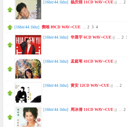
[
16bit/44.1khz
]
杨庆煌 11CD WAV+CUE
...
2
[
16bit/44.1khz
]
窦唯 89CD WAV+CUE
...
2
3
4
[
16bit/44.1khz
]
华晨宇 6CD WAV+CUE
...
2
[
16bit/44.1khz
]
孟庭苇 41CD WAV+CUE
[
16bit/44.1khz
]
黄安 12CD WAV+CUE
...
2
[
16bit/44.1khz
]
周冰倩 11CD WAV+CUE
...
2