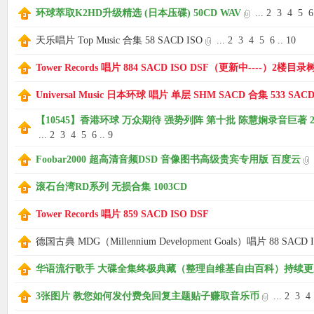
环球萃取K2HD升级精选 (日本压碟) 50CD WAV
...
2
3
4
5
6
天乐唱片 Top Music 合集 58 SACD ISO
...
2
3
4
5
6
..
10
Tower Records 唱片 884 SACD ISO DSF（更新中----）2楼目录
Universal Music 日本环球 唱片 单层 SHM SACD 合集 533 SACD
【10545】香港环球 万众期待 强势列阵 第十批 陈慧娴录音巨著 2022
...
2
3
4
5
6
..
9
Foobar2000 超高清音频DSD 音像图书高级贵宾专用版 百度云
滚石台湾RD系列 无损合集 1003CD
Tower Records 唱片 859 SACD ISO DSF
德国古典 MDG（Millennium Development Goals）唱片 88 SACD 
华语流行歌手 大碟全集终极典藏（整理自维基自由百科）持续更新中.
3张图片 教您如何发付费免回复主题贴子赚取音乐币
...
2
3
4