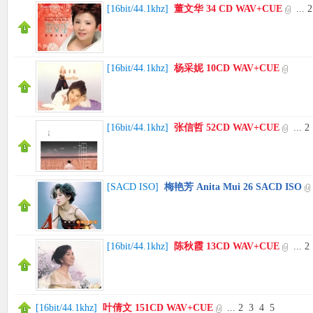
[
16bit/44.1khz
]
董文华 34 CD WAV+CUE
...
2
[
16bit/44.1khz
]
杨采妮 10CD WAV+CUE
[
16bit/44.1khz
]
张信哲 52CD WAV+CUE
...
2
[
SACD ISO
]
梅艳芳 Anita Mui 26 SACD ISO
[
16bit/44.1khz
]
陈秋霞 13CD WAV+CUE
...
2
[
16bit/44.1khz
]
叶倩文 151CD WAV+CUE
...
2
3
4
5