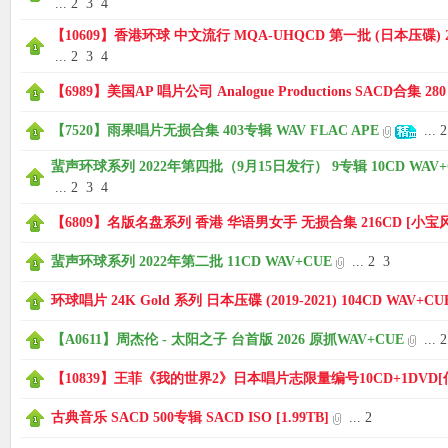
...
2
3
4
【10609】香港环球 中文流行 MQA-UHQCD 第一批 (日本压碟) 202
...
2
3
4
【6989】美国AP 唱片公司 Analogue Productions SACD合集 280
【7520】雨果唱片无损合集 403专辑 WAV FLAC APE
...
2
蜚声环球系列 2022年第四批（9月15日发行） 9专辑 10CD WAV+
...
2
3
4
【6809】名版名盘系列 香港 华语男女手 无损合集 216CD [小宝
蜚声环球系列 2022年第二批 11CD WAV+CUE
...
2
3
环球唱片 24K Gold 系列 日本压碟 (2019-2021) 104CD WAV+CU
【A0611】周杰伦 - 太阳之子 台首版 2026 原抓WAV+CUE
...
2
【10839】王菲《我的世界2》日本唱片志限量编号10CD+1DVD[
古典音乐 SACD 500专辑 SACD ISO [1.99TB]
...
2