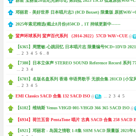
群星 宝丽金20世纪光辉印记 第四批 2025 13CD 低速原抓WAV+C
邓丽君 - 美好世界 日本唱片志3 (8CD Boxset) 限量版 原抓WAV+
2025年索尼精选(截止8月份)850CD，1T 持续更新中------
蜚声环球系列 蜚声百代系列 （2014-2022）57CD WAV+CUE
【6365】周慧敏-心跳回忆 日本唱片志 限量编号9CD+1DVD 2021
...
2
3
4
5
6
..
8
【7380】日本立体声 STEREO SOUND Reference Record 系列 77
...
2
3
4
【6703】名版名盘系列 香港 华语男歌手 无损合集 281CD [小宝
...
2
3
4
5
EMI Classics SACD 合集 132 SACD ISO
...
2
3
4
5
【6102】维纳斯 Venus VHGD 001-VHGD 366 365 SACD ISO
【6934】荷兰五音 PentaTone 唱片 古典 SACD 合集 258 SACD I
【6921】邓丽君 - 岛国之情歌 1-8集 SHM SACD 限量版 2021年4月