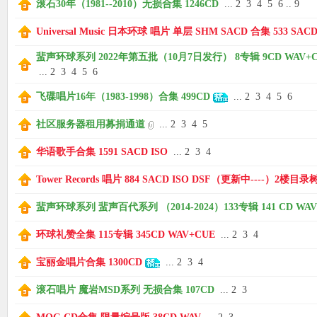
滚石30年（1981--2010）无损合集 1246CD
...
2
3
4
5
6
..
9
使
Universal Music 日本环球 唱片 单层 SHM SACD 合集 533 SACD
蜚声环球系列 2022年第五批（10月7日发行） 8专辑 9CD WAV+C
...
2
3
4
5
6
飞碟唱片16年（1983-1998）合集 499CD
...
2
3
4
5
6
社区服务器租用募捐通道
...
2
3
4
5
华语歌手合集 1591 SACD ISO
...
2
3
4
社
Tower Records 唱片 884 SACD ISO DSF（更新中----）2楼目录
蜚声环球系列 蜚声百代系列 （2014-2024）133专辑 141 CD WAV
环球礼赞全集 115专辑 345CD WAV+CUE
...
2
3
4
宝丽金唱片合集 1300CD
...
2
3
4
滚石唱片 魔岩MSD系列 无损合集 107CD
...
2
3
区