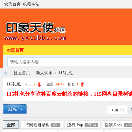
设为首页
收藏本站
社区首页
社区首页
新人试水
115礼包
115礼包
今日:
9
|
主题:
24147
|
排名:
1
115礼包分享弥补百度云封杀的链接，115网盘目录
印
»
›
›
返 回
全部
115网盘目录树
421
流行 Pop
15014
摇滚 Rock
434