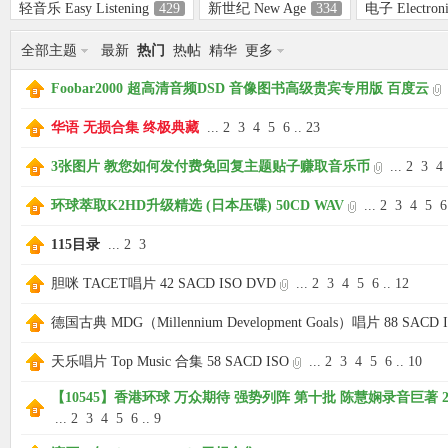
轻音乐 Easy Listening
429
新世纪 New Age
334
电子 Electron
全部主题
最新
热门
热帖
精华
更多
象
Foobar2000 超高清音频DSD 音像图书高级贵宾专用版 百度云
华语 无损合集 终极典藏
...
2
3
4
5
6
..
23
3张图片 教您如何发付费免回复主题贴子赚取音乐币
...
2
3
4
环球萃取K2HD升级精选 (日本压碟) 50CD WAV
...
2
3
4
5
6
115目录
...
2
3
胆咪 TACET唱片 42 SACD ISO DVD
...
2
3
4
5
6
..
12
天
德国古典 MDG（Millennium Development Goals）唱片 88 SACD 
天乐唱片 Top Music 合集 58 SACD ISO
...
2
3
4
5
6
..
10
【10545】香港环球 万众期待 强势列阵 第十批 陈慧娴录音巨著 2022
...
2
3
4
5
6
..
9