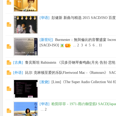
[
华语
]
彭健新 新曲与精选 2015 SACD/ISO 百
[
新世纪
]
Burmester：無與倫比的音響盛宴 Incredible 
[SACD-ISO]
...
2
3
4
5
6
..
11
[
古典
]
鲁宾斯坦 Rubinstein 《贝多芬钢琴奏鸣曲(月光·告别·悲怆
[
外语
]
比尔·克林顿至爱的乐队Fleetwood Mac -《Rumours》 SA
[
发烧
]
[Linn]《The Super Audio Collection Vol
[
华语
]
欧阳菲菲 - 1971-雨の御堂筋Ⅰ SACD[Japa
...
2