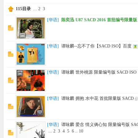
115目录
...
2
3
[
华语
]
陈奕迅 U87 SACD 2016 首批编号限量版
[
华语
]
谭咏麟--忘不了你【SACD ISO】百度
[
华语
]
谭咏麟 世外桃源 限量编号版 SACD ISO
[
华语
]
谭咏麟 拥抱 水中花 首批限量版 SACD
[
华语
]
谭咏麟 爱念 情义俩心知 限量编号版 SACD 
...
2
3
4
5
6
..
10