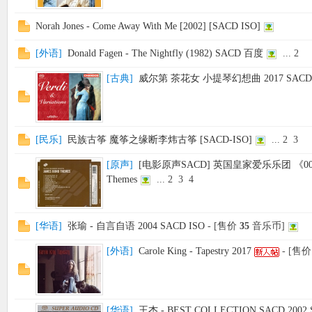
Norah Jones - Come Away With Me [2002] [SACD ISO]
[
外语
]
Donald Fagen - The Nightfly (1982) SACD 百度
...
2
[
古典
]
威尔第 茶花女 小提琴幻想曲 2017 SACD/
[
民乐
]
民族古筝 魔筝之缘断李炜古筝 [SACD-ISO]
...
2
3
[
原声
]
[电影原声SACD] 英国皇家爱乐乐团 《00
Themes
...
2
3
4
[
华语
]
张瑜 - 自言自语 2004 SACD ISO
- [售价
35
音乐币]
[
外语
]
Carole King - Tapestry 2017
- [售
[
华语
]
王杰 - BEST COLLECTION SACD 2002 