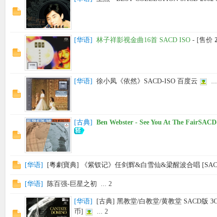
[
华语
]
林子祥影视金曲16首 SACD ISO
- [售价
[
华语
]
徐小凤《依然》SACD-ISO 百度云
...
[
古典
]
Ben Webster - See You At The FairS
[
华语
]
[粵劇寶典] 《紫钗记》任剑辉&白雪仙&梁醒波合唱 [SACD
[
华语
]
陈百强-巨星之初
...
2
[
华语
]
[古典] 黑教堂/白教堂/黄教堂 SACD版 3CD [
币]
...
2