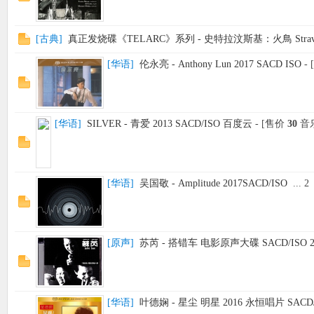
[
古典
]
真正发烧碟《TELARC》系列 - 史特拉汶斯基：火鳥 Stravinsky
[
华语
]
伦永亮 - Anthony Lun 2017 SACD ISO
-
[
华语
]
SILVER - 青爱 2013 SACD/ISO 百度云
- [售价
30
音
[
华语
]
吴国敬 - Amplitude 2017SACD/ISO
...
2
[
原声
]
苏芮 - 搭错车 电影原声大碟 SACD/ISO 
[
华语
]
叶德娴 - 星尘 明星 2016 永恒唱片 SACD/