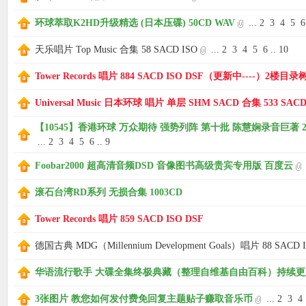
环球萃取K2HD升级精选 (日本压碟) 50CD WAV
...
2
3
4
5
6
天乐唱片 Top Music 合集 58 SACD ISO
...
2
3
4
5
6
..
10
Tower Records 唱片 884 SACD ISO DSF（更新中----）2楼目录
Universal Music 日本环球 唱片 单层 SHM SACD 合集 533 SACD
【10545】香港环球 万众期待 强势列阵 第十批 陈慧娴录音巨著 2022
...
2
3
4
5
6
..
9
Foobar2000 超高清音频DSD 音像图书高级贵宾专用版 百度云
滚石台湾RD系列 无损合集 1003CD
Tower Records 唱片 859 SACD ISO DSF
德国古典 MDG（Millennium Development Goals）唱片 88 SACD 
华语流行歌手 大碟全集终极典藏（整理自维基自由百科）持续更新中.
3张图片 教您如何发付费免回复主题贴子赚取音乐币
...
2
3
4