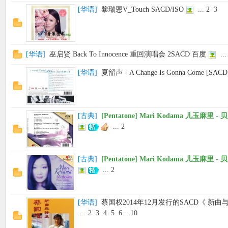
[
华语
]
黎瑞恩V_Touch SACD/ISO
...
2
3
[
华语
]
巫启贤 Back To Innocence 重回演唱会 2SACD 百度
...
[
华语
]
夏韶声 - A Change Is Gonna Come [SACD
[
古典
]
[Pentatone] Mari Kodama 儿玉麻里
...
2
[
古典
]
[Pentatone] Mari Kodama 儿玉麻里
...
2
[
华语
]
蔡国权2014年12月发行的SACD《 新
...
2
3
4
5
6
..
10