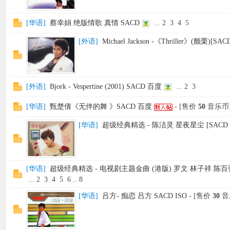
[
华语
]
蔡幸娟 绝版情歌 真情 SACD
...
2
3
4
5
[
外语
]
Michael Jackson -《Thriller》(颤栗)[SAC
[
外语
]
Bjork - Vespertine (2001) SACD 百度
...
2
3
[
华语
]
甄楚倩《无伴的舞 》SACD 百度
- [售价
50
音乐币
[
华语
]
超级经典精选 - 陈洁灵 星夜星尘 [SACD - 
[
华语
]
超级经典精选 - 电视剧主题金曲 (港版) 罗文 林子祥 陈百强 
...
2
3
4
5
6
..
8
[
华语
]
吕方- 痴恋 吕方 SACD ISO
- [售价
30
音