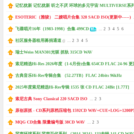
记忆犹新 记忆犹新 听之不厌 环球的多元宇宙 MULTIVERSE系列 第1
ESOTERIC（雅骏） 二嫂唱片合集 328 SACD ISO(更新中-----)
.
飞碟唱片16年（1983-1998）合集 499CD
...
2
3
4
5
6
社区服务器租用募捐通道
...
2
3
4
5
瑞士Weiss MAN301光驱 抓轨 315CD WAV
索尼精选Hi-Res 2026年度（1-6月份)合集 654CD FLAC 24-96 更新中
古典音乐Hi-Res专辑合集 （52.27TB）FLAC 24bits 96kHz
2025年度索尼精选Hi-Res专辑 1535 张 CD FLAC 24Bit [1.77T]
索尼古典 Sony Classical 220 SACD ISO
...
2
3
原创原抓 - CD系列原档压缩包 1592CD WAV+CUE+LOG+1200
MQG CD合集 限量编号版 38CD WAV
...
2
3
蜚声环球系列 蜚声百代系列 （2014-2024）133专辑 141 CD WAV