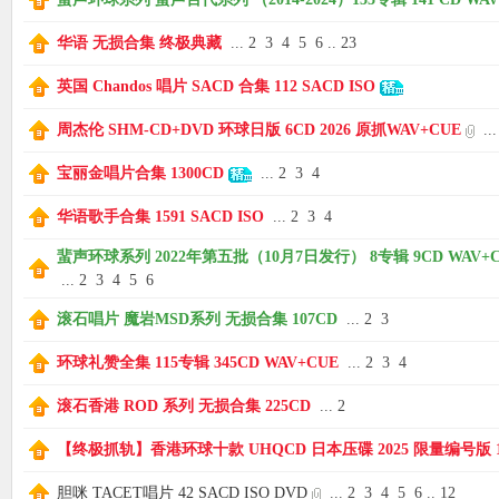
华语 无损合集 终极典藏
...
2
3
4
5
6
..
23
英国 Chandos 唱片 SACD 合集 112 SACD ISO
周杰伦 SHM-CD+DVD 环球日版 6CD 2026 原抓WAV+CUE
...
宝丽金唱片合集 1300CD
...
2
3
4
华语歌手合集 1591 SACD ISO
...
2
3
4
蜚声环球系列 2022年第五批（10月7日发行） 8专辑 9CD WAV+C
...
2
3
4
5
6
滚石唱片 魔岩MSD系列 无损合集 107CD
...
2
3
环球礼赞全集 115专辑 345CD WAV+CUE
...
2
3
4
滚石香港 ROD 系列 无损合集 225CD
...
2
【终极抓轨】香港环球十款 UHQCD 日本压碟 2025 限量编号版 1
胆咪 TACET唱片 42 SACD ISO DVD
...
2
3
4
5
6
..
12