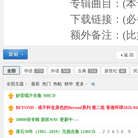
专辑曲目：(本专辑所
使
下载链接：(必备
额外备注：(比如解压
返 回
全部
华语
779
外语
566
古典
314
新世纪
40
民
社
全部主题
最新
热门
热帖
精华
更多
妙音唱片合集 308CD
BEYOND - 谁不怀念原色的Beyond系列 第二批 香港环球2026-04-
30000张专辑 原抓WAV 更新中----
滚石30年（1981--2010）无损合集 1246CD
...
2
3
4
5
6
..
9
区