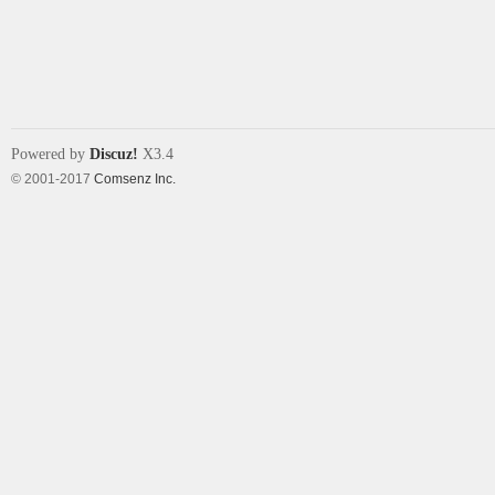
象
Powered by
Discuz!
X3.4
© 2001-2017
Comsenz Inc.
天