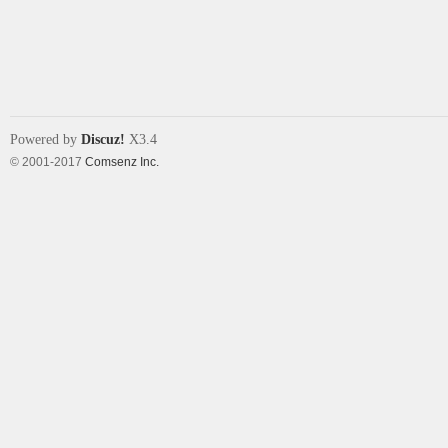
象
Powered by
Discuz!
X3.4
© 2001-2017
Comsenz Inc.
天