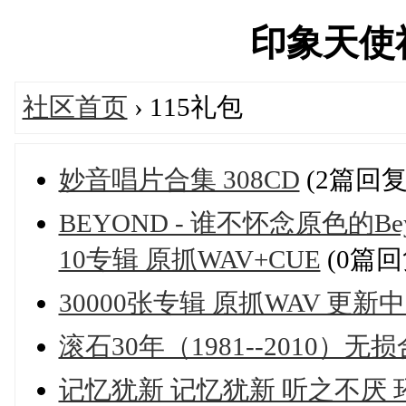
印象天使社区
社区首页
› 115礼包
妙音唱片合集 308CD
(2篇回复
BEYOND - 谁不怀念原色的Bey
10专辑 原抓WAV+CUE
(0篇回
30000张专辑 原抓WAV 更新中-
滚石30年（1981--2010）无损
记忆犹新 记忆犹新 听之不厌 环